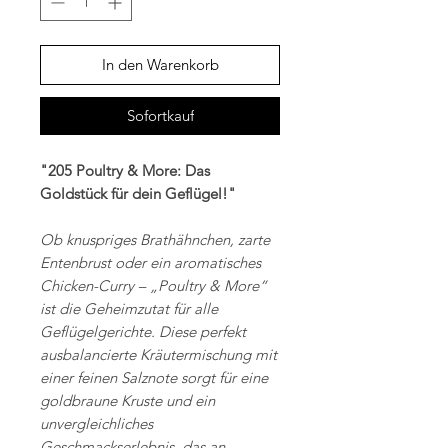
In den Warenkorb
Sofortkauf
"205 Poultry & More: Das
Goldstück für dein Geflügel!"
Ob knuspriges Brathähnchen, zarte
Entenbrust oder ein aromatisches
Chicken-Curry – „Poultry & More“
ist die Geheimzutat für alle
Geflügelgerichte. Diese perfekt
ausbalancierte Kräutermischung mit
einer feinen Salznote sorgt für eine
goldbraune Kruste und ein
unvergleichliches
Geschmackserlebnis, das an