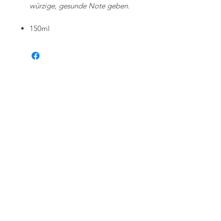
würzige, gesunde Note geben.
150ml
Ähnliche
Produkte
Set-Angebot
Set-Angebot